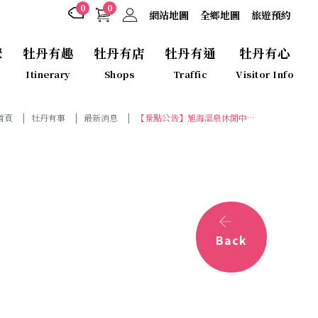
0
0
網站地圖
全鄉地圖
旅遊預約
聚
牡丹有趣
牡丹有店
牡丹有通
牡丹有心
Itinerary
Shops
Traffic
Visitor Info
首頁
牡丹有事
最新消息
【景點公告】旭海溫泉休閒中心
(湯貳館)五月份包場公告
Back