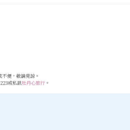
成不便，敬請見諒。
223或私訊
牡丹心旅行
。