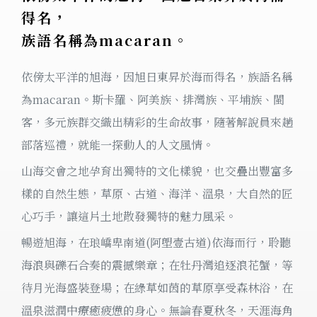
得名，
族語名稱為macaran。
依傍太平洋的旭海，因旭日東昇於海而得名，族語名稱
為macaran。斯卡羅、阿美族、排灣族、平埔族、閩
客，多元族群交織出精彩的生命故事，隨著解說員來趟
部落巡禮，就能一探動人的人文風情。
山海交會之地孕育出獨特的文化樣貌，也交疊出豐富多
樣的自然生態，草原、古道、海洋、溫泉，大自然的匠
心巧手，讓這片土地散發獨特的魅力風采。
暢遊旭海，在琅嶠卑南道(阿塱壹古道)依海而行，聆聽
海浪與礫石合奏的震撼樂章；在牡丹灣追逐浪花蟹，等
待月光海盛裝登場；在綠草如茵的草原享受森林浴，在
溫泉滋潤中療癒疲憊的身心。無論春夏秋冬，天涯海角