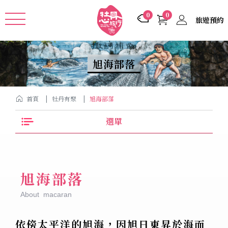
Cookie管理面板
0
0
旅遊預約
旭海部落
首頁
牡丹有聚
旭海部落
選單
旭海部落
About macaran
依傍太平洋的旭海，因旭日東昇於海而