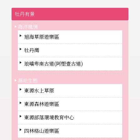
牡丹有景
海洋風情
旭海草原遊樂區
牡丹灣
琅嶠卑南古道(阿塱壹古道)
濕地生態
東源水上草原
東源森林遊樂區
東源部落環境教育中心
四林格山遊樂區