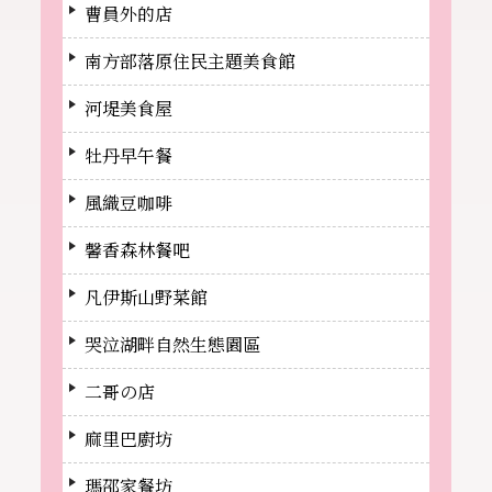
曹員外的店
南方部落原住民主題美食館
河堤美食屋
牡丹早午餐
風織豆咖啡
馨香森林餐吧
凡伊斯山野菜館
哭泣湖畔自然生態園區
二哥の店
麻里巴廚坊
瑪邵家餐坊