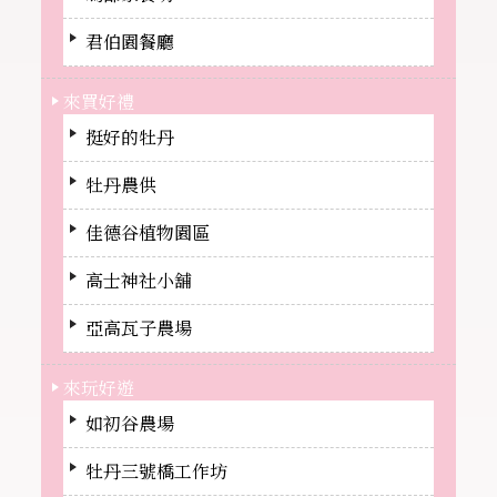
君伯園餐廳
來買好禮
挺好的牡丹
牡丹農供
佳德谷植物園區
高士神社小舖
亞高瓦子農場
來玩好遊
如初谷農場
牡丹三號橋工作坊