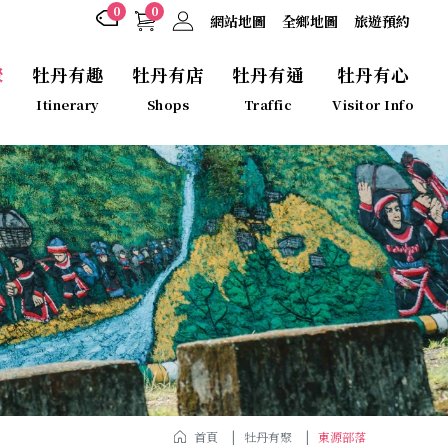
0
0
網站地圖
全鄉地圖
旅遊預約
聚
牡丹有趣
牡丹有店
牡丹有通
牡丹有心
Itinerary
Shops
Traffic
Visitor Info
首頁
牡丹有聚
東源部落