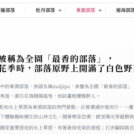
安藤部落
牡丹部落
東源部落
旭海部
被稱為全園「最香的部落」，
花季時，部落原野上開滿了白色野
中的東源部落，族語名稱maljipa，被譽為全國「最香的部落
角落，潔白花海隨風搖曳，如詩畫般優雅醉人。
湖)和水上草原為東源部落的熱門景點，沿著環湖步道而行，一
下體驗趣味橫生的山林文化，隨著樂音悠揚，感受陽光穿越樹梢
國家重要溼地的水上草原，有著最接地氣的遊程；打赤腳踩踏在