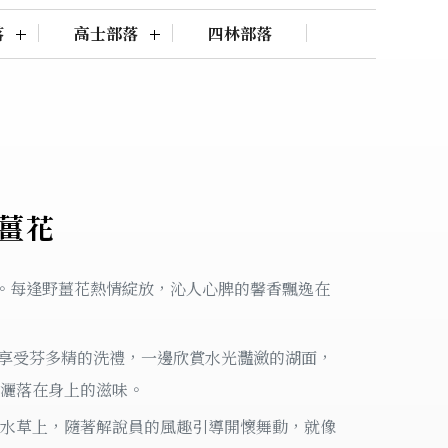
落
高士部落
四林部落
薑花
」。每逢野薑花熱情綻放，沁人心脾的馨香飄逸在
邊享受芬多精的洗禮，一邊欣賞水光灩瀲的湖面，
灑落在身上的滋味。
水草上，隨著解說員的風趣引導開懷舞動，就像