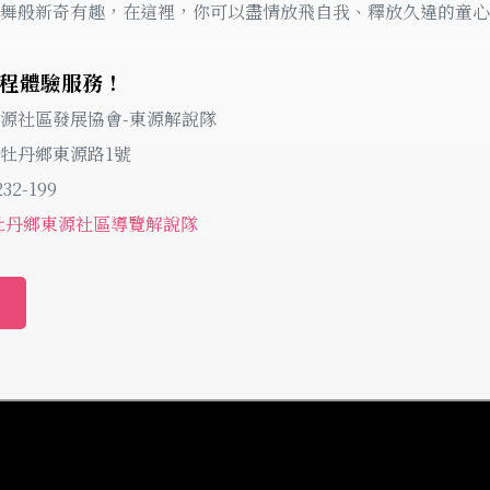
舞般新奇有趣，在這裡，你可以盡情放飛自我、釋放久違的童心
程體驗服務！
源社區發展協會-東源解說隊
牡丹鄉東源路1號
32-199
牡丹鄉東源社區導覽解說隊