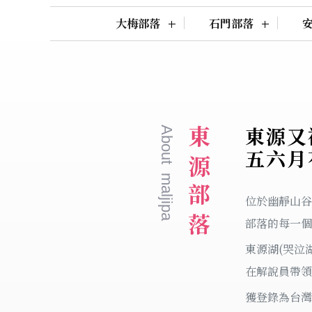
大梅部落
石門部落
東源又
About maljipa
東源部落
五六月
位於幽靜山谷
部落的每一個
東源湖(哭泣
在解說員帶領
獲登錄為台灣